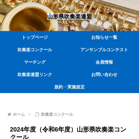
山形県吹奏楽連盟
トップページ
お知らせ一覧
吹奏楽コンクール
アンサンブルコンテスト
マーチング
会員情報
吹奏楽連盟リンク
お問い合わせ
規約・実施規定
ホーム
吹奏楽コンクール
2024年度（令和6年度）山形県吹奏楽コン
クール